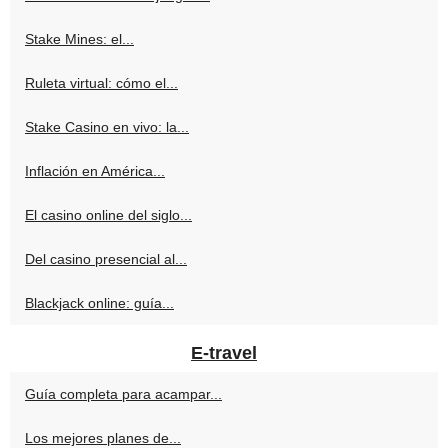
Stake Mines: el...
Ruleta virtual: cómo el...
Stake Casino en vivo: la...
Inflación en América...
El casino online del siglo...
Del casino presencial al...
Blackjack online: guía...
E-travel
Guía completa para acampar...
Los mejores planes de...