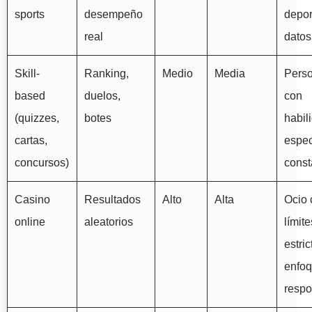
sports
desempeño
depor
real
datos
Skill-
Ranking,
Medio
Media
Pers
based
duelos,
con
(quizzes,
botes
habil
cartas,
espec
concursos)
const
Casino
Resultados
Alto
Alta
Ocio 
online
aleatorios
límite
estric
enfo
respo