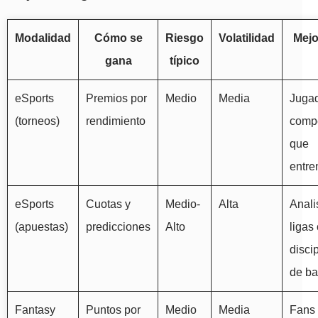
Modalidad
Cómo se
Riesgo
Volatilidad
Mejo
gana
típico
eSports
Premios por
Medio
Media
Juga
(torneos)
rendimiento
compe
que
entre
eSports
Cuotas y
Medio-
Alta
Anali
(apuestas)
predicciones
Alto
ligas
disci
de b
Fantasy
Puntos por
Medio
Media
Fans