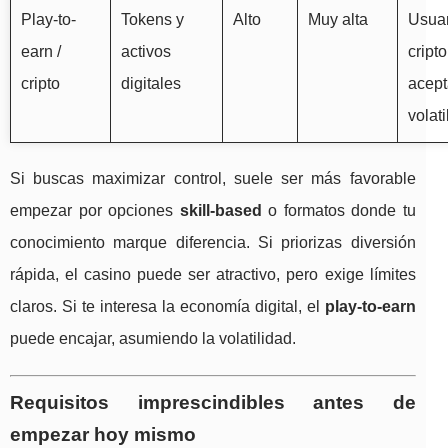
Play-to-
Tokens y
Alto
Muy alta
Usuar
earn /
activos
cript
cripto
digitales
acep
volati
Si buscas maximizar control, suele ser más favorable
empezar por opciones
skill-based
o formatos donde tu
conocimiento marque diferencia. Si priorizas diversión
rápida, el casino puede ser atractivo, pero exige límites
claros. Si te interesa la economía digital, el
play-to-earn
puede encajar, asumiendo la volatilidad.
Requisitos imprescindibles antes de
empezar hoy mismo